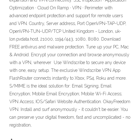
expansion and VPN connectivity. SSL Inspection · Application
Optimization · Cloud On Ramp · VPN · Perimeter with
advanced endpoint protection and support for remote users
and VPN. Country, Server address, Port OpenVPN-TAP-UDP,
OpenVPN-TUN-UDP/TCP United Kingdom - London, uk-
lon.pvdata.host, 21000, 1194/443, 1080, 8080. Download
FREE antivirus and malware protection. Tune up your PC, Mac
& Android. Encrypt your connection and browse anonymously
with a VPN, wherever Use Windscribe to secure any device
with one, easy setup. The exclusive Windscribe VPN App
FlashRouter connects instantly to Xbox, PS4, Roku and more.
S/MIME is the ideal solution for: Email Signing; Email
Encryption; Mobile Email Encryption; Mobile Wi-Fi Access;
VPN Access; IOS/Safari Website Authentication. OkayFreedom
VPN. Install and surf anonymously - it couldn't be easier. You
can preserve your digital freedom, fast and uncomplicated - no
registration,