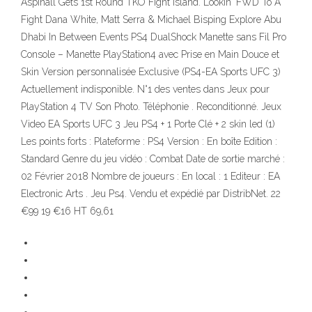
Aspinall Gets 1st Round TKO Fight Island. Lookin' FWD To A
Fight Dana White, Matt Serra & Michael Bisping Explore Abu
Dhabi In Between Events PS4 DualShock Manette sans Fil Pro
Console – Manette PlayStation4 avec Prise en Main Douce et
Skin Version personnalisée Exclusive (PS4-EA Sports UFC 3)
Actuellement indisponible. N°1 des ventes dans Jeux pour
PlayStation 4 TV Son Photo. Téléphonie . Reconditionné. Jeux
Video EA Sports UFC 3 Jeu PS4 + 1 Porte Clé + 2 skin led (1)
Les points forts : Plateforme : PS4 Version : En boîte Edition :
Standard Genre du jeu vidéo : Combat Date de sortie marché :
02 Février 2018 Nombre de joueurs : En local : 1 Editeur : EA
Electronic Arts . Jeu Ps4. Vendu et expédié par DistribNet. 22
€99 19 €16 HT 69,61