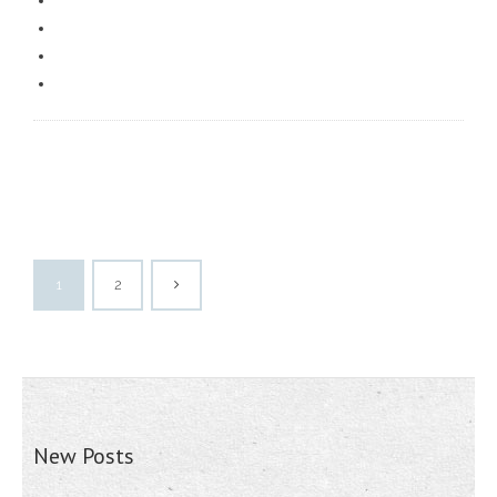
1
2
New Posts