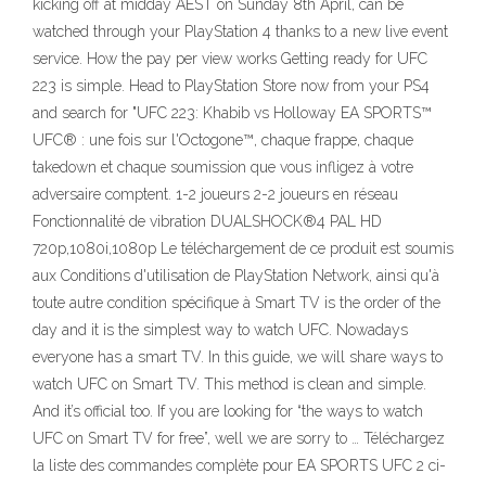
kicking off at midday AEST on Sunday 8th April, can be
watched through your PlayStation 4 thanks to a new live event
service. How the pay per view works Getting ready for UFC
223 is simple. Head to PlayStation Store now from your PS4
and search for "UFC 223: Khabib vs Holloway EA SPORTS™
UFC® : une fois sur l'Octogone™, chaque frappe, chaque
takedown et chaque soumission que vous infligez à votre
adversaire comptent. 1-2 joueurs 2-2 joueurs en réseau
Fonctionnalité de vibration DUALSHOCK®4 PAL HD
720p,1080i,1080p Le téléchargement de ce produit est soumis
aux Conditions d'utilisation de PlayStation Network, ainsi qu'à
toute autre condition spécifique à Smart TV is the order of the
day and it is the simplest way to watch UFC. Nowadays
everyone has a smart TV. In this guide, we will share ways to
watch UFC on Smart TV. This method is clean and simple.
And it’s official too. If you are looking for “the ways to watch
UFC on Smart TV for free”, well we are sorry to … Téléchargez
la liste des commandes complète pour EA SPORTS UFC 2 ci-